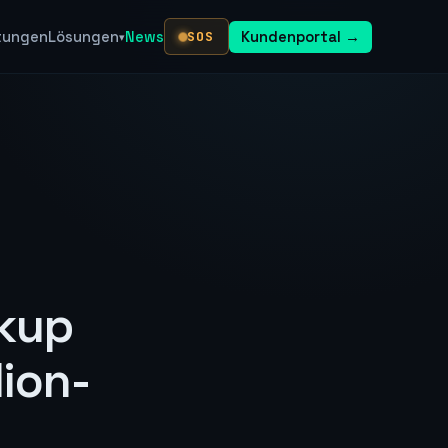
stungen
Lösungen
News
SOS
Kundenportal →
▾
kup
lion-