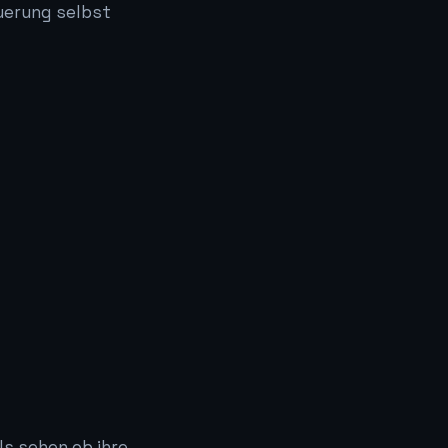
euerung selbst
ls sehen ob ihre