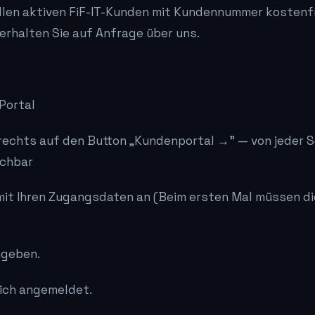
llen aktiven FiF-IT-Kunden mit Kundennummer kostenfr
rhalten Sie auf Anfrage über uns.
Portal
n rechts auf den Button „Kundenportal →" — von jeder S
ichbar
 mit Ihren Zugangsdaten an (Beim ersten Mal müssen d
ngeben.
eich angemeldet.