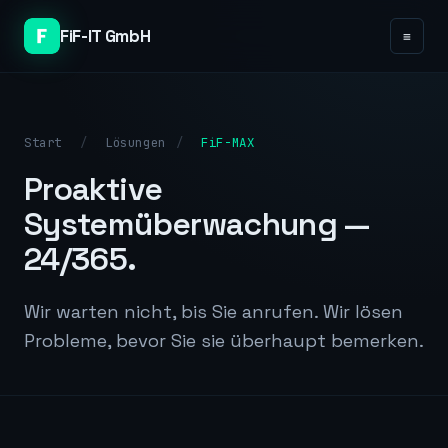
FiF-IT GmbH
≡
Start
/
Lösungen
/
FiF-MAX
Proaktive
Systemüberwachung —
24/365.
Wir warten nicht, bis Sie anrufen. Wir lösen
Probleme, bevor Sie sie überhaupt bemerken.